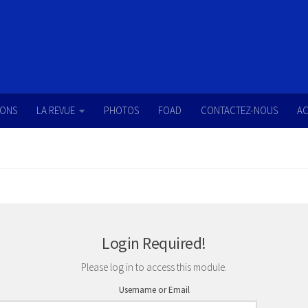
IONS
LA REVUE
PHOTOS
FOAD
CONTACTEZ-NOUS
AC
Login Required!
Please log in to access this module.
Username or Email