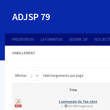
Skip to content
ADJSP 79
PRESENTATION
LA FORMATION
DEVENIR JSP
NOS SECT
HABILLEMENT
Afficher
téléchargements par page
Titre
Commande de Tee-shirt
1
102 téléchargements