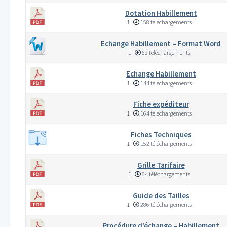
Dotation Habillement
1
158 téléchargements
Echange Habillement – Format Word
1
69 téléchargements
Echange Habillement
1
144 téléchargements
Fiche expéditeur
1
164 téléchargements
Fiches Techniques
1
152 téléchargements
Grille Tarifaire
1
64 téléchargements
Guide des Tailles
1
286 téléchargements
Procédure d’échange – Habillement