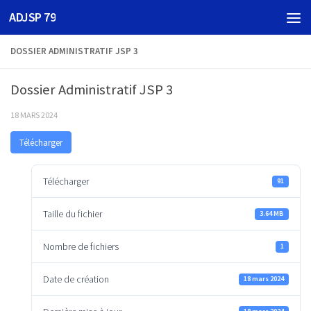
ADJSP 79
Skip to content
DOSSIER ADMINISTRATIF JSP 3
Dossier Administratif JSP 3
18 MARS 2024
Télécharger
Télécharger
91
Taille du fichier
3.64 MB
Nombre de fichiers
1
Date de création
18 mars 2024