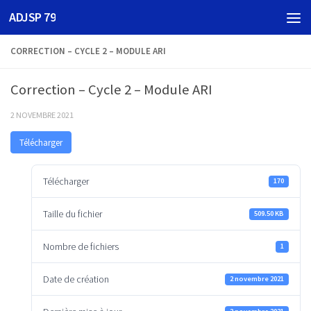
ADJSP 79
Skip to content
CORRECTION – CYCLE 2 – MODULE ARI
Correction – Cycle 2 – Module ARI
2 NOVEMBRE 2021
Télécharger
Télécharger
170
Taille du fichier
509.50 KB
Nombre de fichiers
1
Date de création
2 novembre 2021