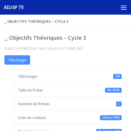
ADJSP 79
Skip to content
_ OBJECTIFS THÉORIQUES – CYCLE 3
_ Objectifs Théoriques – Cycle 3
PUBLIÉ
3 FÉVRIER 2022
· MIS À JOUR
26 OCTOBRE 2023
Télécharger
Télécharger
158
Taille du fichier
351.32 KB
Nombre de fichiers
1
Date de création
3 février 2022